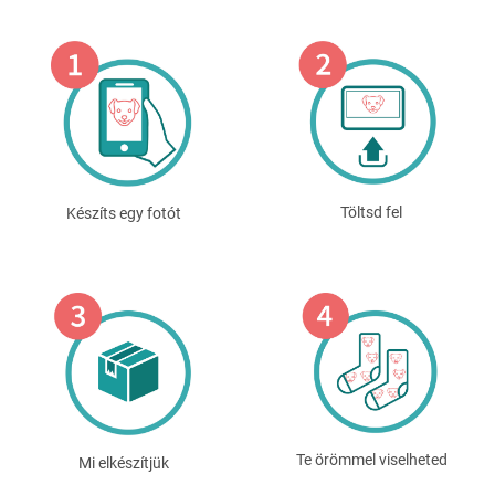
Töltsd fel
Készíts egy fotót
Te örömmel viselheted
Mi elkészítjük