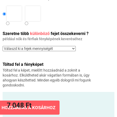
Szeretne több
különböző
fejet összekeverni ?
például nők és férfiak fényképének keveréséhez
Töltsd fel a fényképet
Töltsd fel a képet, mielőtt hozzáadnád a zoknit a
kosárhoz. Elküldheted akár vágatlan formában is, úgy
ahogyan készítetted. Minden egyéb dologról mi fogunk
gondoskodni.
7 048 Ft
HOZZÁADÁS A KOSÁRHOZ
Egységár: