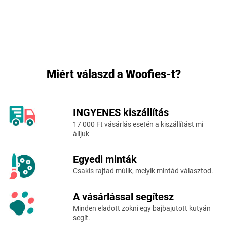
Miért válaszd a Woofies-t?
INGYENES kiszállítás
L
17 000 Ft vásárlás esetén a kiszállítást mi
á
álljuk
b
l
Egyedi minták
é
c
Csakis rajtad múlik, melyik mintád választod.
A vásárlással segítesz
Minden eladott zokni egy bajbajutott kutyán
segít.