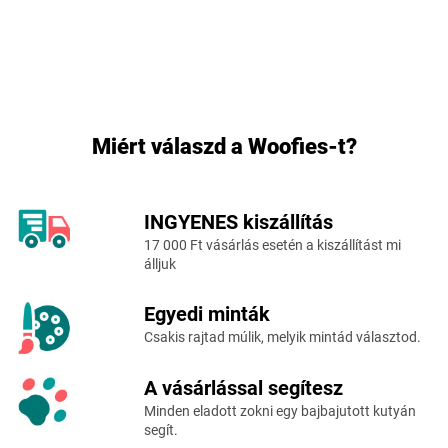
Miért válaszd a Woofies-t?
INGYENES kiszállítás
L
17 000 Ft vásárlás esetén a kiszállítást mi
á
álljuk
b
l
Egyedi minták
é
c
Csakis rajtad múlik, melyik mintád választod.
A vásárlással segítesz
Minden eladott zokni egy bajbajutott kutyán
segít.