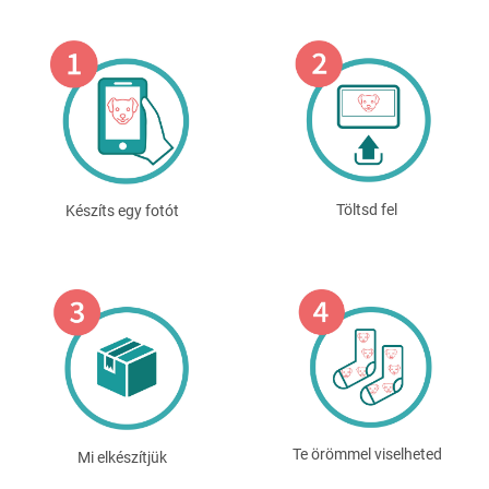
Töltsd fel
Készíts egy fotót
Te örömmel viselheted
Mi elkészítjük