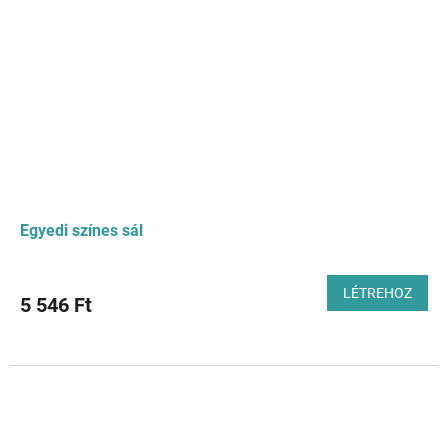
Egyedi színes sál
LÉTREHOZ
5 546 Ft