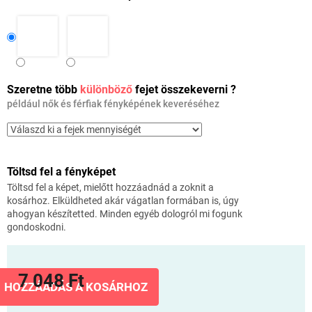
Szeretne több
különböző
fejet összekeverni ?
például nők és férfiak fényképének keveréséhez
Töltsd fel a fényképet
Töltsd fel a képet, mielőtt hozzáadnád a zoknit a
kosárhoz. Elküldheted akár vágatlan formában is, úgy
ahogyan készítetted. Minden egyéb dologról mi fogunk
gondoskodni.
7 048 Ft
HOZZÁADÁS A KOSÁRHOZ
Egységár: