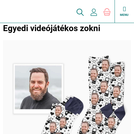
Ugrás
a
KOSÁR
fő
tartalomhoz
Egyedi videójátékos zokni