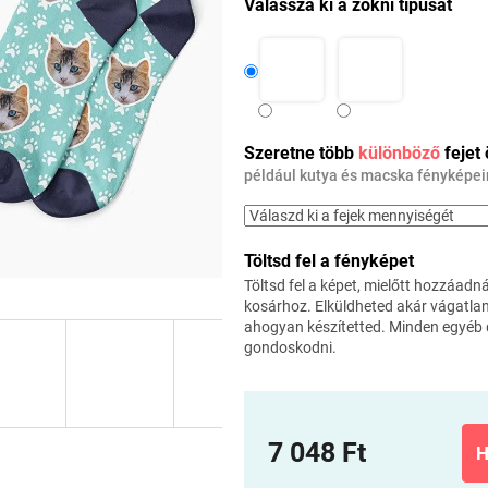
Válassza ki a zokni típusát
Szeretne több
különböző
fejet
például kutya és macska fényképe
Töltsd fel a fényképet
Töltsd fel a képet, mielőtt hozzáadn
kosárhoz. Elküldheted akár vágatla
ahogyan készítetted. Minden egyéb 
gondoskodni.
7 048 Ft
H