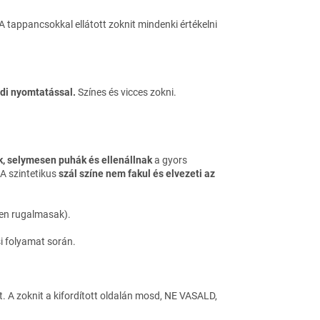
tappancsokkal ellátott zoknit mindenki értékelni
di nyomtatással.
Színes és vicces zokni.
, selymesen puhák és ellenállnak
a gyors
 A szintetikus
szál színe nem fakul és elvezeti az
sen rugalmasak).
si folyamat során.
t. A zoknit a kifordított oldalán mosd, NE VASALD,