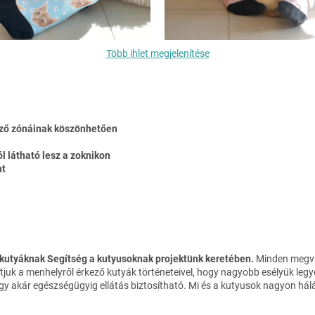
Több ihlet megjelenítése
lőző zónáinak köszönhetően
ól látható lesz a zoknikon
nt
 kutyáknak Segítség a kutyusoknak projektünk keretében.
Minden megvás
tjuk a menhelyről érkező kutyák történeteivel, hogy nagyobb esélyük legy
 akár egészségügyig ellátás biztosítható. Mi és a kutyusok nagyon hál