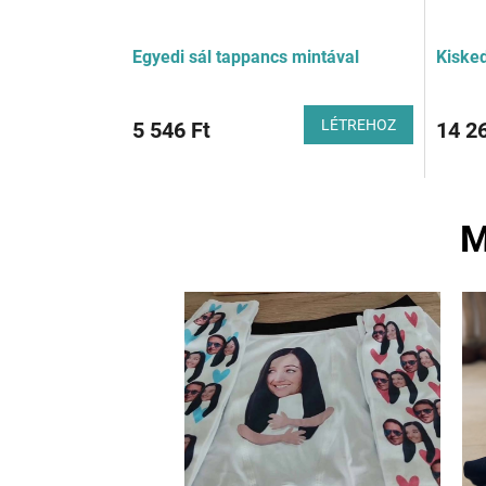
Egyedi sál tappancs mintával
Kiske
LÉTREHOZ
5 546 Ft
14 26
M