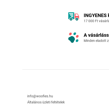
INGYENES ki
17 000 Ft vásárlá
A vásárláss
Minden eladott z
L
á
b
l
é
info@woofies.hu
c
Általános üzleti feltételek