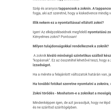
Szép és aranyos
tappancsok a zoknin.
A tappancs
fogja, aki azt szeretné, hogy a kiskedvence mindig v
Illik nekem ez a nyomtattással ellátott zokni?
Igen! Az elképzeléseidnek megfelelő
nyomtatású zo
Kényelmes zokni? Pontosan!
Milyen tulajdonságokkal rendelkeznek a zoknik?
A zoknik
kiváló minőségű szintetikus szálból kés
"kopásnak". Ez az összetétel lehetővé teszi, hogy a
izzadságot.
Ha a mérete a felajánlott változatok határán van, 
Ha további fotókat szeretne nyomtatni a zoknira
,
Zokni törődés - Moshatom-e a zoknikat a mosóg
Mindenképpen igen, de azt javasoljuk, hogy ne lépd 
és ne szárítsd szárítógépben.