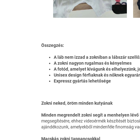
Összegzés:
A láb nem izzad a zokniban a lábszár szel
A zokni nagyon rugalmas és kényelmes
A fotód, amelyet kivágunk és elhelyezünk, j
Unisex design férfiaknak és nőknek egyará
Expressz gyártás lehetősége
Zokni neked, öröm minden kutyának
Minden megrendelt zokni segít a menhelyen lévő
megsegítésére, ehhez videoérmék készítését biztosí
ajándékozunk, amelyekből mindenféle finomság vagy
Macskás zokni tappancsokkal