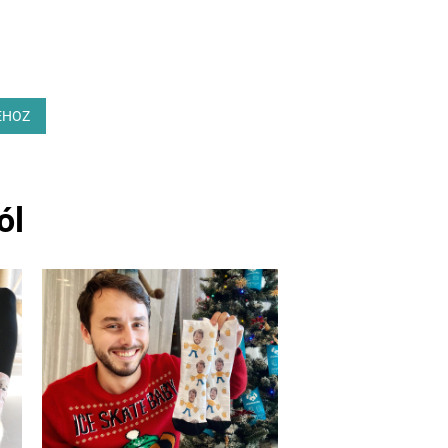
EHOZ
ól