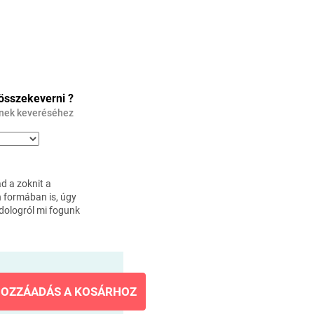
 összekeverni ?
inek keveréséhez
ád a zoknit a
n formában is, úgy
dologról mi fogunk
OZZÁADÁS A KOSÁRHOZ