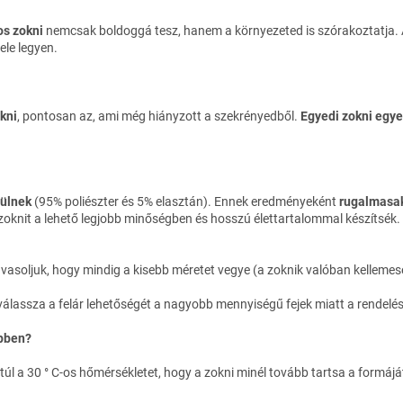
os zokni
nemcsak boldoggá tesz, hanem a környezeted is szórakoztatja. A 
ele legyen.
kni
, pontosan az, ami még hiányzott a szekrényedből.
Egyedi zokni egye
zülnek
(95% poliészter és 5% elasztán). Ennek eredményeként
rugalmasak
 zoknit a lehető legjobb minőségben és hosszú élettartalommal készítsék.
javasoljuk, hogy mindig a kisebb méretet vegye (a zoknik valóban kelleme
 válassza a felár lehetőségét a nagyobb mennyiségű fejek miatt a rendelé
épben?
túl a 30 ° C-os hőmérsékletet, hogy a zokni minél tovább tartsa a formájá