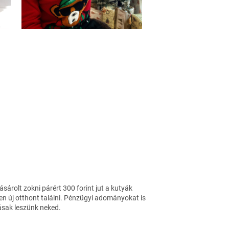
árolt zokni párért 300 forint jut a kutyák
en új otthont találni. Pénzügyi adományokat is
ásak leszünk neked.