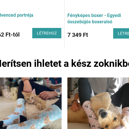
dvenced portréja
Fényképes boxer - Egyedi
összebújós boxeralsó
LÉTREHOZ
2 Ft-tól
LÉTR
7 349 Ft
erítsen ihletet a kész zoknikb