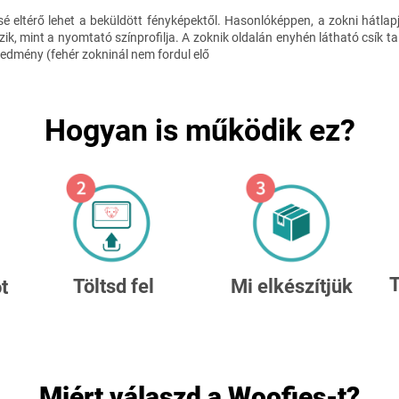
sé eltérő lehet a beküldött fényképektől. Hasonlóképpen, a zokni hátlap
ezik, mint a nyomtató színprofilja. A zoknik oldalán enyhén látható csík 
edmény (fehér zokninál nem fordul elő
Hogyan is működik ez?
T
Mi elkészítjük
Töltsd fel
t
Miért válaszd a Woofies-t?