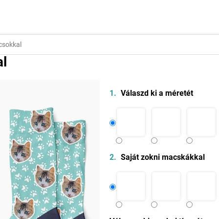
csokkal
MOTÍVUMA
KAPCSOLAT
al
Válaszd ki a méretét
Saját zokni macskákkal