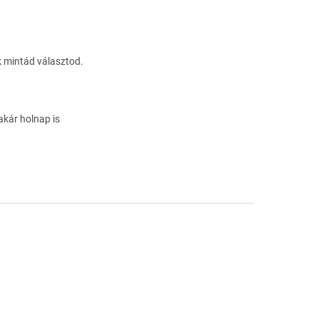
ik mintád választod.
akár holnap is