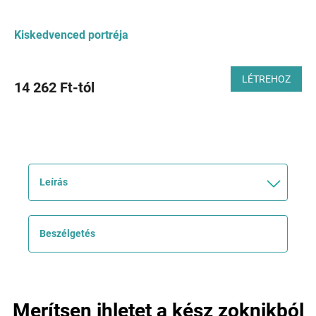
Kiskedvenced portréja
LÉTREHOZ
14 262 Ft-tól
Leírás
Beszélgetés
Merítsen ihletet a kész zoknikból