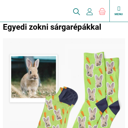
Ugrás
a
KOSÁR
fő
tartalomhoz
Egyedi zokni sárgarépákkal