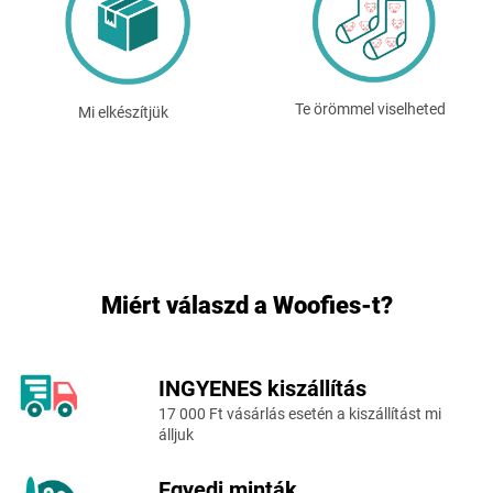
Te örömmel viselheted
Mi elkészítjük
Miért válaszd a Woofies-t?
INGYENES kiszállítás
L
17 000 Ft vásárlás esetén a kiszállítást mi
á
álljuk
b
l
Egyedi minták
é