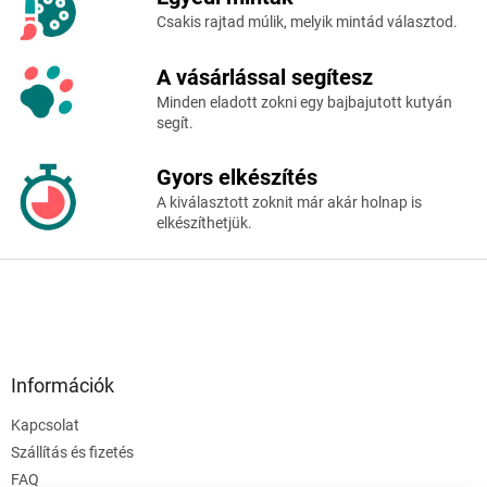
c
Csakis rajtad múlik, melyik mintád választod.
A vásárlással segítesz
Minden eladott zokni egy bajbajutott kutyán
segít.
Gyors elkészítés
A kiválasztott zoknit már akár holnap is
elkészíthetjük.
Információk
Kapcsolat
Szállítás és fizetés
FAQ