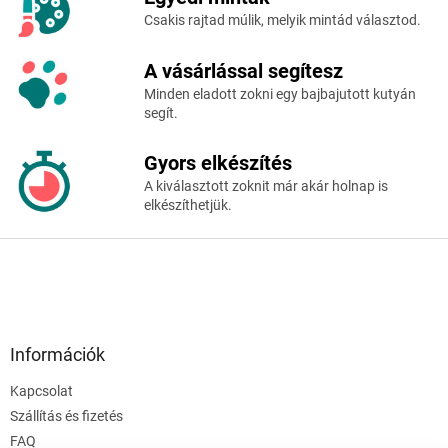
c
Csakis rajtad múlik, melyik mintád választod.
A vásárlással segítesz
Minden eladott zokni egy bajbajutott kutyán
segít.
Gyors elkészítés
A kiválasztott zoknit már akár holnap is
elkészíthetjük.
Információk
Kapcsolat
Szállítás és fizetés
FAQ