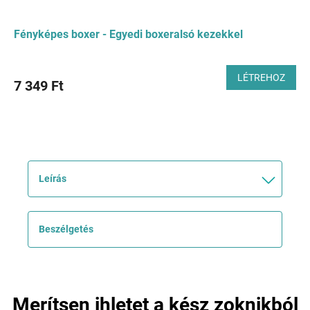
Fényképes boxer - Egyedi boxeralsó kezekkel
LÉTREHOZ
7 349 Ft
Leírás
Beszélgetés
Merítsen ihletet a kész zoknikból