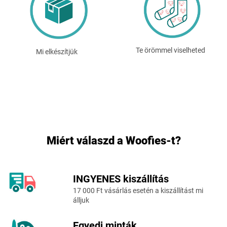
Te örömmel viselheted
Mi elkészítjük
Miért válaszd a Woofies-t?
INGYENES kiszállítás
L
17 000 Ft vásárlás esetén a kiszállítást mi
á
álljuk
b
l
Egyedi minták
é