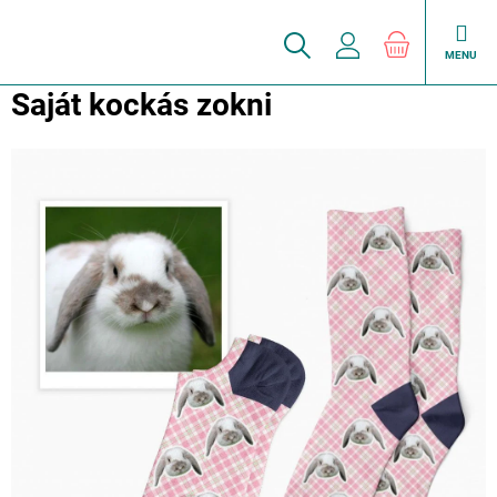
Ugrás
a
KOSÁR
fő
tartalomhoz
Saját kockás zokni